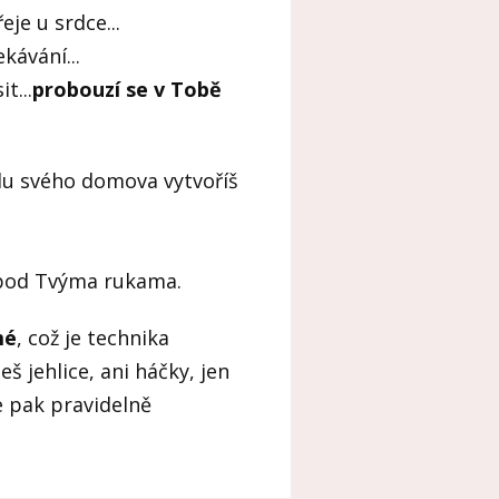
je u srdce...
kávání...
t...
probouzí se v Tobě
du svého domova vytvoříš
e pod Tvýma rukama.
mé
, což je technika
š jehlice, ani háčky, jen
se pak pravidelně