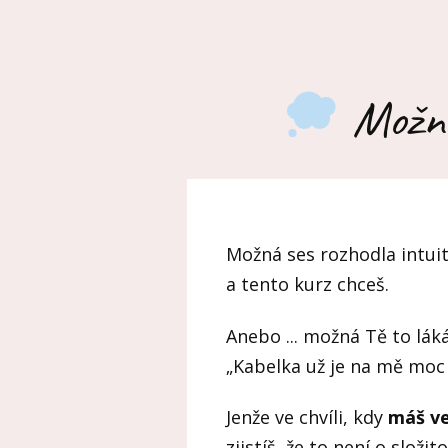
Možná 
Možná ses rozhodla intuit
a tento kurz chceš.
Anebo ... možná Tě to lák
„Kabelka už je na mě moc
Jenže ve chvíli, kdy
máš ve
zjistíš, že to není o složito