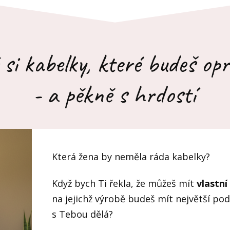
 si kabelky, které budeš op
- a pěkně s hrdostí
Která žena by neměla ráda kabelky?
Když bych Ti řekla, že můžeš mít
vlastní
na jejichž výrobě budeš mít největší podí
s Tebou dělá?