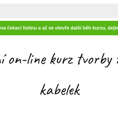
 na čekací listinu a až se otevře další běh kurzu, dejt
í on-line kurz tvorb
kabelek