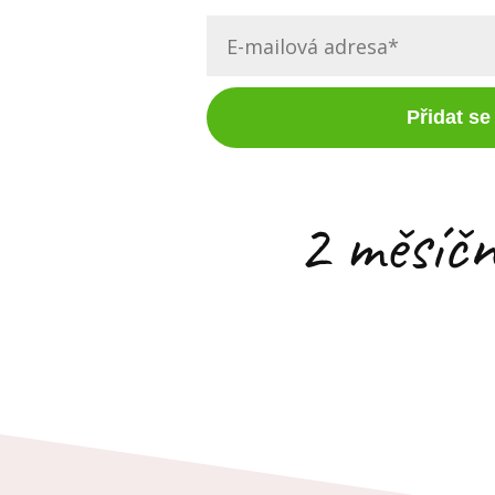
Přidat se
2 měsíčn