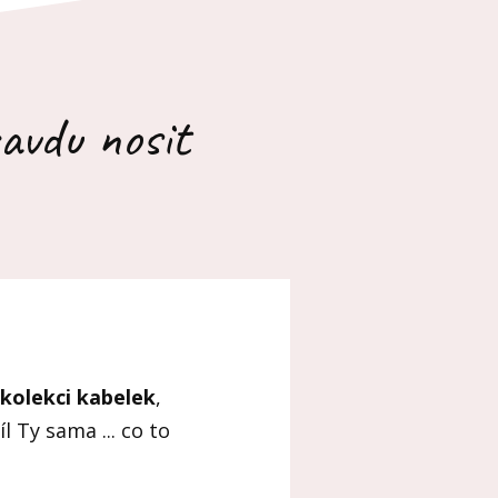
ravdu nosit
 kolekci kabelek
,
l Ty sama ... co to