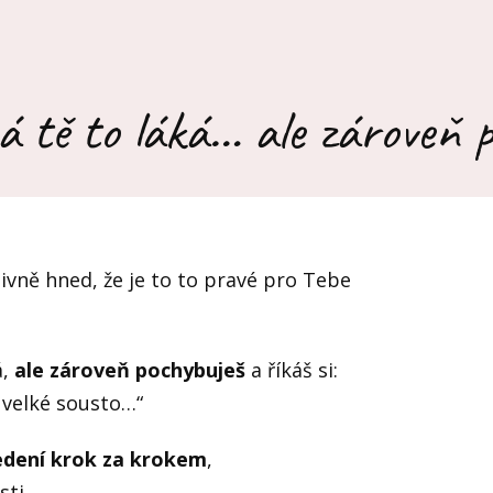
tě to láká… ale zároveň 
ivně hned, že je to to pravé pro Tebe
á,
ale zároveň pochybuješ
a říkáš si:
 velké sousto…“
dení krok za krokem
,
sti.