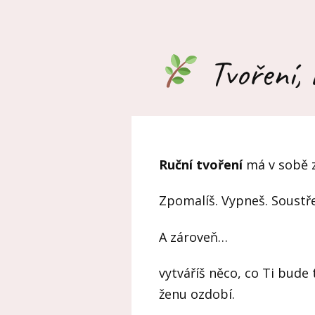
Tvoření, k
Ruční tvoření
má v sobě z
Zpomalíš. Vypneš. Soustřed
A zároveň…
vytváříš něco, co Ti bude
ženu ozdobí.