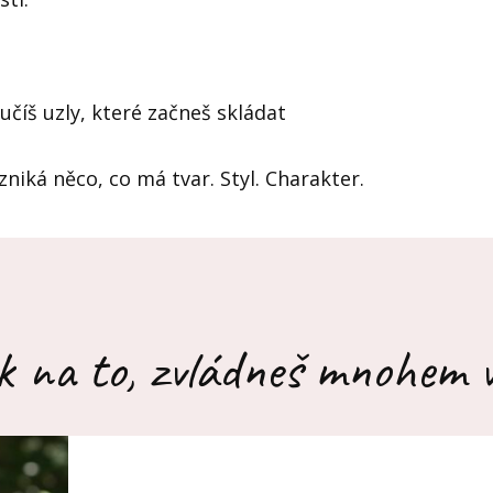
číš uzly, které začneš skládat
iká něco, co má tvar. Styl. Charakter.
k na to, zvládneš mnohem ví