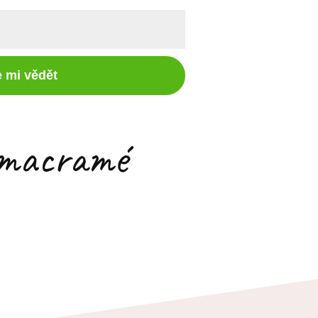
e mi vědět
y macramé