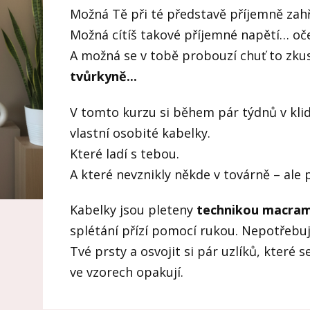
Možná Tě při té představě příjemně zahře
Možná cítíš takové příjemné napětí… oče
A možná se v tobě probouzí chuť to zkusi
tvůrkyně...
V tomto kurzu si během pár týdnů v kli
vlastní osobité kabelky.
Které ladí s tebou.
A které nevznikly někde v továrně – al
Kabelky jsou pleteny
technikou macra
splétání přízí pomocí rukou. Nepotřebuje
Tvé prsty a osvojit si pár uzlíků, které 
ve vzorech opakují.