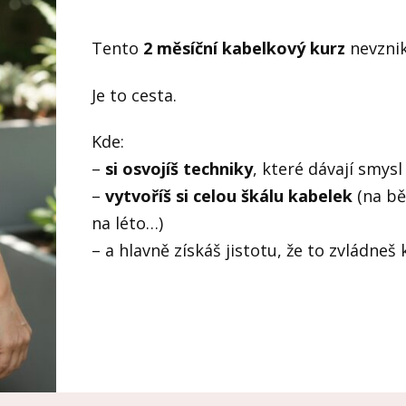
Tento
2 měsíční kabelkový kurz
nevznik
Je to cesta.
Kde:
–
si osvojíš techniky
, které dávají smysl
–
vytvoříš si celou škálu kabelek
(na bě
na léto…)
– a hlavně získáš jistotu, že to zvládneš 