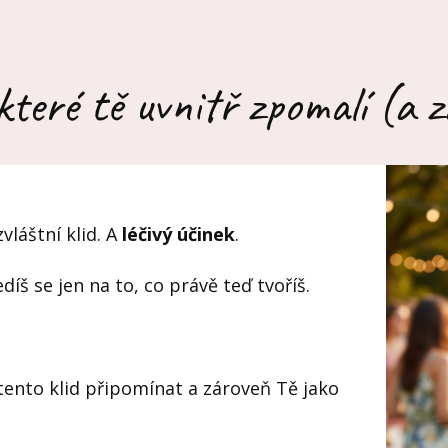
teré tě uvnitř zpomalí (a z
vláštní klid. A
léčivý účinek
.
íš se jen na to, co právě teď tvoříš.
 tento klid připomínat a zároveň Tě jako