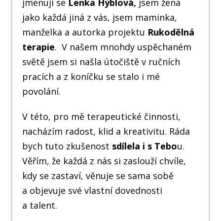
jmenuji se
Lenka Hýblová,
jsem žena
jako každá jiná z vás, jsem maminka,
manželka a autorka projektu
Rukodělná
terapie
. V našem mnohdy uspěchaném
světě jsem si našla útočiště v ručních
pracích a z koníčku se stalo i mé
povolání.
V této, pro mě terapeutické činnosti,
nacházím radost, klid a kreativitu. Ráda
bych tuto zkušenost
sdílela i s Tebo
u.
Věřím, že každá z nás si zaslouží chvíle,
kdy se zastaví, věnuje se sama sobě
a objevuje své vlastní dovednosti
a talent.