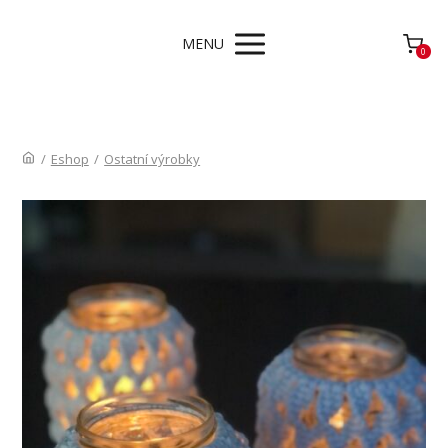
MENU
0
/
Eshop
/
Ostatní výrobky