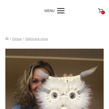
MENU
0
/
Eshop
/
Dekorace sova